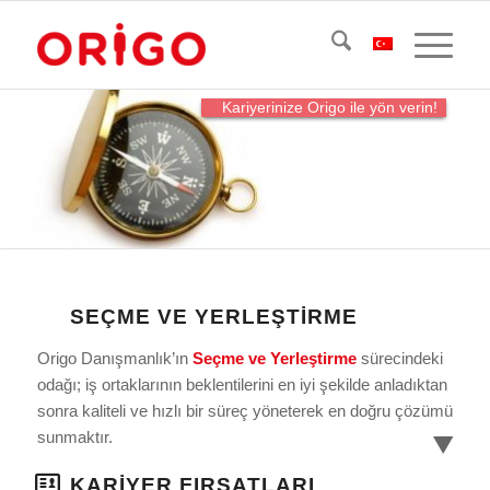
Kariyerinize Origo ile yön verin!
SEÇME VE YERLEŞTIRME
Origo Danışmanlık’ın
Seçme ve Yerleştirme
sürecindeki
odağı; iş ortaklarının beklentilerini en iyi şekilde anladıktan
sonra kaliteli ve hızlı bir süreç yöneterek en doğru çözümü
sunmaktır.
KARIYER FIRSATLARI