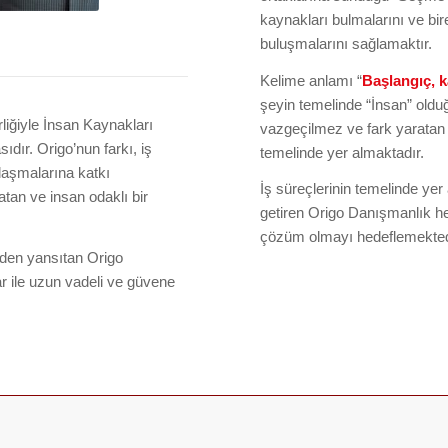
kaynakları bulmalarını ve bir
buluşmalarını sağlamaktır.
Kelime anlamı “
Başlangıç, 
şeyin temelinde “İnsan” oldu
rliğiyle İnsan Kaynakları
vazgeçilmez ve fark yaratan 
dır. Origo’nun farkı, iş
temelinde yer almaktadır.
 ulaşmalarına katkı
İş süreçlerinin temelinde yer 
tan ve insan odaklı bir
getiren Origo Danışmanlık he
çözüm olmayı hedeflemekted
eden yansıtan Origo
r ile uzun vadeli ve güvene