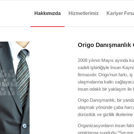
Hakkımızda
Hizmetlerimiz
Kariyer Fırsa
Origo Danışmanlık 
2008 yılının Mayıs ayında ku
vadeli işbirliğiyle İnsan Kay
firmasıdır. Origo’nun farkı, iş 
ulaşmalarına katkı sağlayaca
insan odaklı bir yaklaşım ile 
Origo Danışmanlık, bir yanda
ulaşmak yönünde çaba harcark
dürüstlük ve gizlilik ilkelerin
Organizasyonların insan faktö
ortaklarına sunduğu “Seçme ve