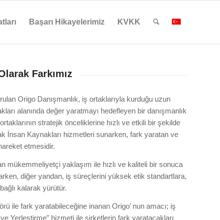
tları
Başarı Hikayelerimiz
KVKK
Olarak Farkımız
rulan Origo Danışmanlık, iş ortaklarıyla kurduğu uzun
nakları alanında değer yaratmayı hedefleyen bir danışmanlık
ortaklarının stratejik önceliklerine hızlı ve etkili bir şekilde
k İnsan Kaynakları hizmetleri sunarken, fark yaratan ve
hareket etmesidir.
n mükemmeliyetçi yaklaşım ile hızlı ve kaliteli bir sonuca
en, diğer yandan, iş süreçlerini yüksek etik standartlara,
e bağlı kalarak yürütür.
rü ile fark yaratabileceğine inanan Origo’ nun amacı; iş
 Yerleştirme” hizmeti ile şirketlerin fark yaratacakları